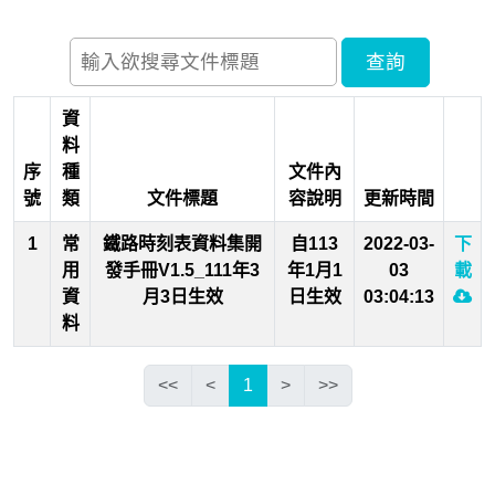
資
料
序
種
文件內
號
類
文件標題
容說明
更新時間
1
常
鐵路時刻表資料集開
自113
2022-03-
下
用
發手冊V1.5_111年3
年1月1
03
載
資
月3日生效
日生效
03:04:13
料
<<
<
1
>
>>